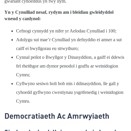
gwariant cyhoeddus yn fwy llym.
Yn y Cynulliad nesaf, rydym am i bleidiau gwleidyddol
wneud y canlynol:
Cefnogi cynnydd yn nifer yr Aelodau Cynulliad i 100;
Adolygu sut mae’r Cynulliad yn defnyddio ei amser a sut
caiff ei bwyllgorau eu strwythuro;
Cynnal peilot o Bwyllgor y Dinasyddion, a gaiff ei ddewis
fel rheithgor am dymor penodol i graffu ar weinidogion
Cymru;
Cyflwyno sesiwn holi bob mis i ddinasyddion, lle gall y
cyhoedd gyflwyno cwestiynau ysgrifenedig i weinidogion
Cymru.
Democratiaeth Ac Amrwyiaeth