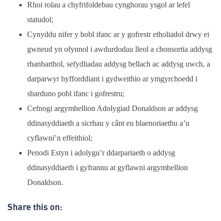
Rhoi rolau a chyfrifoldebau cynghorau ysgol ar lefel
statudol;
Cynyddu nifer y bobl ifanc ar y gofrestr etholiadol drwy ei
gwneud yn ofynnol i awdurdodau lleol a chonsortia addysg
rhanbarthol, sefydliadau addysg bellach ac addysg uwch, a
darparwyr hyfforddiant i gydweithio ar ymgyrchoedd i
sbarduno pobl ifanc i gofrestru;
Cefnogi argymhellion Adolygiad Donaldson ar addysg
ddinasyddiaeth a sicrhau y cânt eu blaenoriaethu a’u
cyflawni’n effeithiol;
Penodi Estyn i adolygu’r ddarpariaeth o addysg
ddinasyddiaeth i gyfrannu at gyflawni argymhellion
Donaldson.
Share this on: