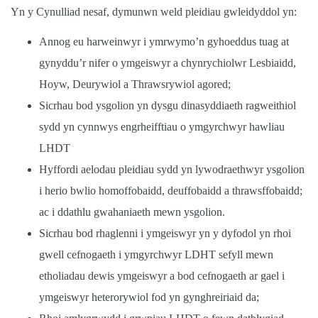
Yn y Cynulliad nesaf, dymunwn weld pleidiau gwleidyddol yn:
Annog eu harweinwyr i ymrwymo’n gyhoeddus tuag at
gynyddu’r nifer o ymgeiswyr a chynrychiolwr Lesbiaidd,
Hoyw, Deurywiol a Thrawsrywiol agored;
Sicrhau bod ysgolion yn dysgu dinasyddiaeth ragweithiol
sydd yn cynnwys engrheifftiau o ymgyrchwyr hawliau
LHDT
Hyffordi aelodau pleidiau sydd yn lywodraethwyr ysgolion
i herio bwlio homoffobaidd, deuffobaidd a thrawsffobaidd;
ac i ddathlu gwahaniaeth mewn ysgolion.
Sicrhau bod rhaglenni i ymgeiswyr yn y dyfodol yn rhoi
gwell cefnogaeth i ymgyrchwyr LDHT sefyll mewn
etholiadau dewis ymgeiswyr a bod cefnogaeth ar gael i
ymgeiswyr heterorywiol fod yn gynghreiriaid da;