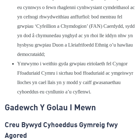
eu cynnwys o fewn rhaglenni cynhwysiant cymdeithasol ac
yn cefnogi rhwydweithiau anffurfiol: bod mentrau fel
grwpiau ‘Cyfeillion a Chymdogion’ (FAN) Caerdydd, sydd
yn dod â chymunedau ynghyd ac yn rhoi lle iddyn nhw yn
hysbysu grwpiau Duon a Lleiafrifoedd Ethnig o’u hawliau
democrataidd;
Ymrwymo i weithio gyda grwpiau eiriolaeth fel Cyngor
Ffoaduriaid Cymru i sicrhau bod ffoaduriaid ac ymgeiswyr
lloches yn cael llais yn y modd y caiff gwasanaethau
cyhoeddus eu cynllunio a’u cyflenwi.
Gadewch Y Golau I Mewn
Creu Bywyd Cyhoeddus Gymreig fwy
Agored