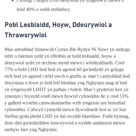
Cefnogi’r targed o roi menywod yn ymgeiswyr mewn o
leiaf 40% o seddi enilladwy.
Pobl Lesbiaidd, Hoyw, Ddeurywiol a
Thrawsrywiol
Mae adroddiad Stonewall Cymru Ble Rydyn Ni Nawr yn amlygu
nifer o faterion sydd yn effeithio ar bobl lesbiaidd, hoyw a
deurywiol sydd yn dechrau mynd mewn i wleidyddiaeth. Cred
77% o bobl LHD bod bod yn agored fel gwleidydd yn golygu
eich bod yn agored i lefel uwch o graffu ac mae’r canfyddiad bod
rhwystrau o fewn yr holl brif bleidiau yng Nghymru tuag at bod
yn ymgeisydd LHDT yn parhau i fodoli. Mae’r pryderon hyn yn
ymestyn i feysydd eraill mewn bywyd cyhoeddus lle y cred 55%
y gallent wynebu camwahaniaethu wrth ymgeisio am benodiad
cyhoeddus. Cafwyd cynnydd mewn llywodraeth leol ac yn San
Steffan gyda phobl LHD yn dal swyddi blaenllaw. Fodd bynnag,
does dim gwleidyddion trawsrywiol a wyddir amdanynt mewn
unrhyw faes yng Nghymru.