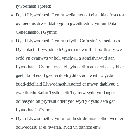
lywodraeth agored;
Dylai Llywodraeth Cymru wella mynediad at ddata’r sector
gyhoeddus drwy ddatblygu a gweithredu Cynllun Data
Cenedlaethol i Gymru;
Dylai Llywodraeth Cymru sefydlu Cofrestr Gyhoeddus o
Dystiolaeth Llywodraeth Cymru mewn ffurf porth ar y we
sydd yn cynnwys yr holl ymchwil a gomisiynwyd gan
Lywodraeth Cymru, wedi ei gyhoeddi’n amserol ac sydd ar
gael i bobl eraill gael ei ddefnyddio; ac i weithio gyda
budd-ddeiliaid Llywodraeth Agored er mwyn datblygu a
gweithredu Safon Tystiolaeth Tryloyw sydd yn dangos i
ddinasyddion pryd/sut ddefnyddiwyd y dystiolaeth gan
Lywodraeth Cymru;
Dylai Llywodraeth Cymru roi rhestr drefniadaethol wedi ei
ddiweddaru ar ei gwefan, sydd yn dangos enw,