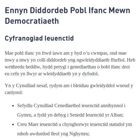
Ennyn Diddordeb Pobl Ifanc Mewn
Democratiaeth
Cyfranogiad Ieuenctid
Mae pobl ifanc yn frwd iawn am y byd o’u cwmpas, ond mae
mwy a mwy yn colli diddordeb yng ngwleidyddiaeth ffurfiol. Heb
weithredu heddiw, bydd perygl i genedlaethau o bobl ifanc droi
eu cefn yn llwyr ar wleidyddiaeth yn y dyfodol.
Yn y Cynulliad nesaf, rydym am i bleidiau gwleidyddol wneud y
canlynol:
Sefydlu Cynulliad Cenedlaethol ieuenctid annibynnol i
Gymru, a fydd yn debyg i Senedd Ieuenctid yr Alban;
Creu Maer ieuenctid a chynghorwyr ieuenctid statudol ym
mhob awdurdod lleol yng Nghymru;