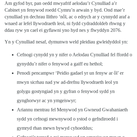
Am gyfod byr, pan oedd mwyafrif aelodau’r Cynulliad a’r
Cabinet yn fenywod roedd Cymru’n arwain y byd. Ond mae’r
cynulliad yn dechrau llithro ‘nôl, ac o edrych ar y cynnydd araf a
wnaed ar lefel llywodraeth leol, ni fydd cydraddoldeb rhwng y
ddau ryw yn cael ei gyflawni yno hyd nes y flwyddyn 2076.
Yn y Cynulliad nesaf, dymunwn weld pleidiau gwleidyddol yn:
Cefnogi cynydd yn y nifer o Aelodau Cynulliad fel ffordd o
gynyddu’r nifer o fenywod a gaiff eu hethol;
Penodi pencampwr ‘Peidio gadael yr un fenyw ar ôl’ er
mwyn sicrhau nad yw ad-drefnu llywodraeth leol yn
golygu gostyngiad yn y gyfran o fenywod sydd yn
gynghorwyr ac yn ymgeiswyr;
Ariannu mentrau fel Menywod yn Gwneud Gwahaniaeth
sydd yn cefnogi mewnywod o ystod o gefndiroedd i
gymryd rhan mewn bywyd cyhoeddus;