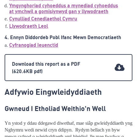
Ymgynghoriad cyhoeddus a mynediad cyhoeddus
at ymchwil a gomisiynwyd gan y llywodraeth
Cynulliad Cenedlaethol Cymru
Llywodraeth Leol
4. Ennyn Diddordeb Pobl Ifanc Mewn Democratiaeth
Cyfranogiad Ieuenctid
Download this report as a PDF
(620.6KB pdf)
Adfywio Eingwleidyddiaeth
Gwneud I Etholiad Weithio'n Well
Yn ystod y ddau ddegawd diwethaf, mae siâp gwleidyddiaeth yng
Nghymru wedi newid cryn ddipyn.
Rydym bellach yn byw
mewn cyfnod o wleidyddiaeth aml-bleidiol, lle mae fwyfwy o