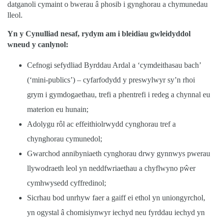
datganoli cymaint o bwerau â phosib i gynghorau a chymunedau
lleol.
Yn y Cynulliad nesaf, rydym am i bleidiau gwleidyddol
wneud y canlynol:
Cefnogi sefydliad Byrddau Ardal a ‘cymdeithasau bach’
(‘mini-publics’) – cyfarfodydd y preswylwyr sy’n rhoi
grym i gymdogaethau, trefi a phentrefi i redeg a chynnal eu
materion eu hunain;
Adolygu rôl ac effeithiolrwydd cynghorau tref a
chynghorau cymunedol;
Gwarchod annibyniaeth cynghorau drwy gynnwys pwerau
llywodraeth leol yn neddfwriaethau a chyflwyno p
ŵ
er
cymhwysedd cyffredinol;
Sicrhau bod unrhyw faer a gaiff ei ethol yn uniongyrchol,
yn ogystal â chomisiynwyr iechyd neu fyrddau iechyd yn