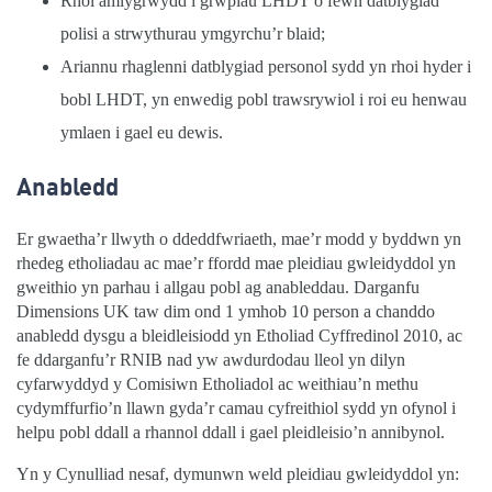
Rhoi amlygrwydd i grwpiau LHDT o fewn datblygiad
polisi a strwythurau ymgyrchu’r blaid;
Ariannu rhaglenni datblygiad personol sydd yn rhoi hyder i
bobl LHDT, yn enwedig pobl trawsrywiol i roi eu henwau
ymlaen i gael eu dewis.
Anabledd
Er gwaetha’r llwyth o ddeddfwriaeth, mae’r modd y byddwn yn
rhedeg etholiadau ac mae’r ffordd mae pleidiau gwleidyddol yn
gweithio yn parhau i allgau pobl ag anableddau. Darganfu
Dimensions UK taw dim ond 1 ymhob 10 person a chanddo
anabledd dysgu a bleidleisiodd yn Etholiad Cyffredinol 2010, ac
fe ddarganfu’r RNIB nad yw awdurdodau lleol yn dilyn
cyfarwyddyd y Comisiwn Etholiadol ac weithiau’n methu
cydymffurfio’n llawn gyda’r camau cyfreithiol sydd yn ofynol i
helpu pobl ddall a rhannol ddall i gael pleidleisio’n annibynol.
Yn y Cynulliad nesaf, dymunwn weld pleidiau gwleidyddol yn: