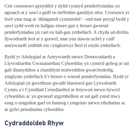
Ceir consensws gynyddol y dylid cymryd penderfyniadau yn
agosach at y sawl a gaiff eu heffeithio ganddyn nhw. Croesawn yr
hwb yma tuag at ‘ddatganoli cymunedol’– ond mae perygl bydd y
sawl sydd wedi eu hallgau eisoes gan y broses gwneud
penderfyniadau yn cael eu hall-gau ymhellach. A chyda ad-drefnu
llywodraeth leol ar y gorwel, mae yna siawns uchel y caiff
amrywiaeth ymhlith ein cynghorwyr lleol ei erydu ymhellach.
Bydd yr Adolygiad ar Amrywiaeth mewn Democratiaeth a
Llywodraethu Gwasanaethau Cyhoeddus yn cymryd golwg ar sut
gall dinasyddion a chanddynt nodweddion gwarchodedig,
ymglymu ymhellach â’r broses o wneud penderfyniadau. Bydd yr
Adolygiad yn gwerthuso gwaith blaenorol gan Lywodraeth
Cymru a’r Cynulliad Cenedlaethol ar fenywod mewn bywyd
cyhoeddus ac yn gwneud argymhellion ar sut gall ystod mwy
eang o unigolion gael eu hannog i ymgeisio mewn etholiadau ac
ar gyfer penodiadau cyhoeddus
Cydraddoldeb Rhyw