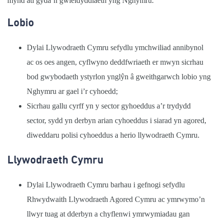
mynd ati gyda’n gwleidyddiaeth yng Nghymru.
Lobio
Dylai Llywodraeth Cymru sefydlu ymchwiliad annibynol
ac os oes angen, cyflwyno deddfwriaeth er mwyn sicrhau
bod gwybodaeth ystyrlon yngl
ŷ
n â gweithgarwch lobio yng
Nghymru ar gael i’r cyhoedd;
Sicrhau gallu cyrff yn y sector gyhoeddus a’r trydydd
sector, sydd yn derbyn arian cyhoeddus i siarad yn agored,
diweddaru polisi cyhoeddus a herio llywodraeth Cymru.
Llywodraeth Cymru
Dylai Llywodraeth Cymru barhau i gefnogi sefydlu
Rhwydwaith Llywodraeth Agored Cymru ac ymrwymo’n
llwyr tuag at dderbyn a chyflenwi ymrwymiadau gan