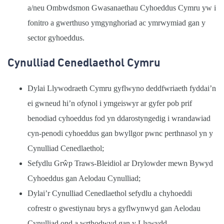
a/neu Ombwdsmon Gwasanaethau Cyhoeddus Cymru yw i
fonitro a gwerthuso ymgynghoriad ac ymrwymiad gan y
sector gyhoeddus.
Cynulliad Cenedlaethol Cymru
Dylai Llywodraeth Cymru gyflwyno deddfwriaeth fyddai’n
ei gwneud hi’n ofynol i ymgeiswyr ar gyfer pob prif
benodiad cyhoeddus fod yn ddarostyngedig i wrandawiad
cyn-penodi cyhoeddus gan bwyllgor pwnc perthnasol yn y
Cynulliad Cenedlaethol;
Sefydlu Gr
ŵ
p Traws-Bleidiol ar Drylowder mewn Bywyd
Cyhoeddus gan Aelodau Cynulliad;
Dylai’r Cynulliad Cenedlaethol sefydlu a chyhoeddi
cofrestr o gwestiynau brys a gyflwynwyd gan Aelodau
Cynulliad ond a wrthodwyd gan y Llywydd.