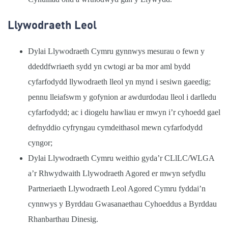
Llywodraeth Leol
Dylai Llywodraeth Cymru gynnwys mesurau o fewn y
ddeddfwriaeth sydd yn cwtogi ar ba mor aml bydd
cyfarfodydd llywodraeth lleol yn mynd i sesiwn gaeedig;
pennu lleiafswm y gofynion ar awdurdodau lleol i darlledu
cyfarfodydd; ac i diogelu hawliau er mwyn i’r cyhoedd gael
defnyddio cyfryngau cymdeithasol mewn cyfarfodydd
cyngor;
Dylai Llywodraeth Cymru weithio gyda’r CLlLC/WLGA
a’r Rhwydwaith Llywodraeth Agored er mwyn sefydlu
Partneriaeth Llywodraeth Leol Agored Cymru fyddai’n
cynnwys y Byrddau Gwasanaethau Cyhoeddus a Byrddau
Rhanbarthau Dinesig.