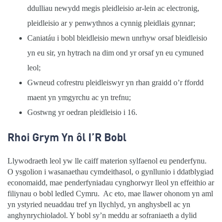
ddulliau newydd megis pleidleisio ar-lein ac electronig,
pleidleisio ar y penwythnos a cynnig pleidlais gynnar;
Caniatáu i bobl bleidleisio mewn unrhyw orsaf bleidleisio
yn eu sir, yn hytrach na dim ond yr orsaf yn eu cymuned
leol;
Gwneud cofrestru pleidleiswyr yn rhan graidd o’r ffordd
maent yn ymgyrchu ac yn trefnu;
Gostwng yr oedran pleidleisio i 16.
Rhoi Grym Yn ôl I’R Bobl
Llywodraeth leol yw lle caiff materion sylfaenol eu penderfynu.
O ysgolion i wasanaethau cymdeithasol, o gynllunio i ddatblygiad
economaidd, mae penderfyniadau cynghorwyr lleol yn effeithio ar
filiynau o bobl ledled Cymru.
Ac eto, mae llawer ohonom yn aml
yn ystyried neuaddau tref yn llychlyd, yn anghysbell ac yn
anghynrychioladol. Y bobl sy’n meddu ar sofraniaeth a dylid