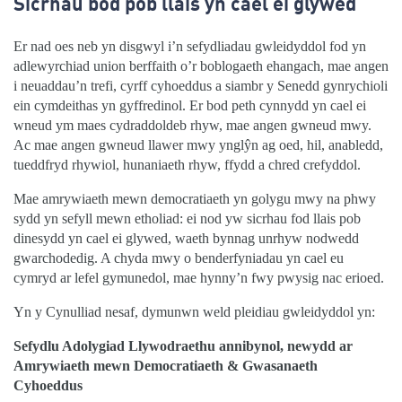
Sicrhau bod pob llais yn cael ei glywed
Er nad oes neb yn disgwyl i’n sefydliadau gwleidyddol fod yn
adlewyrchiad union berffaith o’r boblogaeth ehangach, mae angen
i neuaddau’n trefi, cyrff cyhoeddus a siambr y Senedd gynrychioli
ein cymdeithas yn gyffredinol. Er bod peth cynnydd yn cael ei
wneud ym maes cydraddoldeb rhyw, mae angen gwneud mwy.
Ac mae angen gwneud llawer mwy ynglŷn ag oed, hil, anabledd,
tueddfryd rhywiol, hunaniaeth rhyw, ffydd a chred crefyddol.
Mae amrywiaeth mewn democratiaeth yn golygu mwy na phwy
sydd yn sefyll mewn etholiad: ei nod yw sicrhau fod llais pob
dinesydd yn cael ei glywed, waeth bynnag unrhyw nodwedd
gwarchodedig. A chyda mwy o benderfyniadau yn cael eu
cymryd ar lefel gymunedol, mae hynny’n fwy pwysig nac erioed.
Yn y Cynulliad nesaf, dymunwn weld pleidiau gwleidyddol yn:
Sefydlu Adolygiad Llywodraethu annibynol, newydd ar
Amrywiaeth mewn Democratiaeth & Gwasanaeth
Cyhoeddus