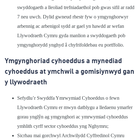
swyddogaeth a lleoliad trefniadaethol pob gwas sifil ar radd
7 neu uwch. Dylid gwneud rhestr fyw o ymgynghorwyr
arbennig ac arbenigol sydd ar gael yn hawdd ar wefan
Llywodraeth Cymru gyda manlion a swyddogaeth pob
ymgynghorydd ynghyd â chyfrifoldebau eu portffolio.
Ymgynghoriad cyhoeddus a mynediad
cyhoeddus at ymchwil a gomisiynwyd gan
y llywodraeth
Sefydlu’r Swyddfa Ymrwymiad Cyhoeddus o fewn
Llywodraeth Cymru er mwyn datblygu a lledaenu ymarfer
gorau yngl
ŷ
n ag ymgynghori ac ymrwymiad cyhoeddus
ymhlith cyrff sector cyhoeddus yng Nghymru;
Sicrhau mai gorchwyl Archwilydd Cyffredinol Cymru