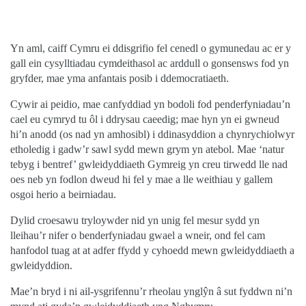
Yn aml, caiff Cymru ei ddisgrifio fel cenedl o gymunedau ac er y
gall ein cysylltiadau cymdeithasol ac arddull o gonsensws fod yn
gryfder, mae yma anfantais posib i ddemocratiaeth.
Cywir ai peidio, mae canfyddiad yn bodoli fod penderfyniadau’n
cael eu cymryd tu ôl i ddrysau caeedig; mae hyn yn ei gwneud
hi’n anodd (os nad yn amhosibl) i ddinasyddion a chynrychiolwyr
etholedig i gadw’r sawl sydd mewn grym yn atebol. Mae ‘natur
tebyg i bentref’ gwleidyddiaeth Gymreig yn creu tirwedd lle nad
oes neb yn fodlon dweud hi fel y mae a lle weithiau y gallem
osgoi herio a beirniadau.
Dylid croesawu tryloywder nid yn unig fel mesur sydd yn
lleihau’r nifer o benderfyniadau gwael a wneir, ond fel cam
hanfodol tuag at at adfer ffydd y cyhoedd mewn gwleidyddiaeth a
gwleidyddion.
Mae’n bryd i ni ail-ysgrifennu’r rheolau yngl
ŷ
n â sut fyddwn ni’n