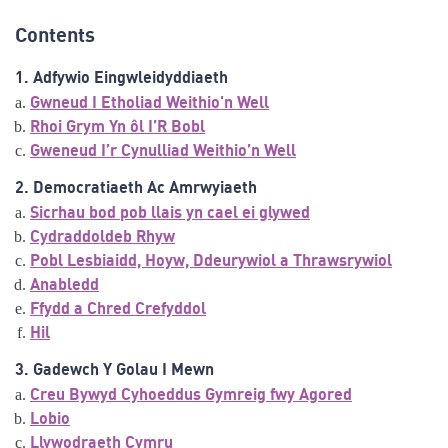
Contents
1. Adfywio Eingwleidyddiaeth
Gwneud I Etholiad Weithio'n Well
Rhoi Grym Yn ôl I’R Bobl
Gweneud I’r Cynulliad Weithio’n Well
2. Democratiaeth Ac Amrwyiaeth
Sicrhau bod pob llais yn cael ei glywed
Cydraddoldeb Rhyw
Pobl Lesbiaidd, Hoyw, Ddeurywiol a Thrawsrywiol
Anabledd
Ffydd a Chred Crefyddol
Hil
3. Gadewch Y Golau I Mewn
Creu Bywyd Cyhoeddus Gymreig fwy Agored
Lobio
Llywodraeth Cymru