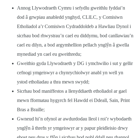
Annog Llywodraeth Cymru i sefydlu gweithlu fyddai’n
dod â grwpiau anabledd ynghyd, CLlLC, y Comisiwn
Etholiadol a’r Comisiwn Cydraddoldeb a Hawliau Dynol i
sicrhau bod rhwystrau’n cael eu diddymu, bod canllawiau’n
cael eu dilyn, a bod argymhellion pellach yngl
ŷ
n â gwella
mynediad yn cael eu gweithredu;
Gweithio gyda Llywodraeth y DG i ymchwilio i sut y gellir
cefnogi ymgeiswyr a chynrychiolwyr anabl yn well yn
ystod etholiadau a thra mewn swydd;
Sicrhau bod maniffestos a llenyddiaeth etholiadol ar gael
mewn fformatau hygyrch fel Hawdd ei Ddeall, Sain, Print
Bras a Braille;
Gwneud hi’n ofynol ar awdurdodau lleol i roi’r wybodaeth
yngl
ŷ
n â threfn yr ymgeiswyr ar y papur pleidleisio drwy
ebost neu dros y ffôn i sicrhau bod pobl ddall neu rhannol