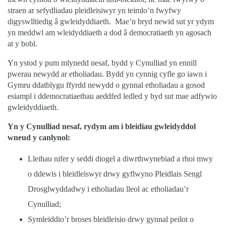
straen ar sefydliadau pleidleisiwyr yn teimlo’n fwyfwy
digyswlltiedig â gwleidyddiaeth.
Mae’n bryd newid sut yr ydym
yn meddwl am wleidyddiaeth a dod â democratiaeth yn agosach
at y bobl.
Yn ystod y pum mlynedd nesaf, bydd y Cynulliad yn ennill
pwerau newydd ar etholiadau. Bydd yn cynnig cyfle go iawn i
Gymru ddatblygu ffyrdd newydd o gynnal etholiadau a gosod
esiampl i ddemocratiaethau aeddfed ledled y byd sut mae adfywio
gwleidyddiaeth.
Yn y Cynulliad nesaf, rydym am i bleidiau gwleidyddol
wneud y canlynol:
Lleihau nifer y seddi diogel a diwrthwynebiad a rhoi mwy
o ddewis i bleidleiswyr drwy gyflwyno Pleidlais Sengl
Drosglwyddadwy i etholiadau lleol ac etholiadau’r
Cynulliad;
Symleiddio’r broses bleidleisio drwy gynnal peilot o