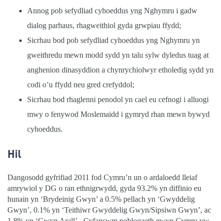
Annog pob sefydliad cyhoeddus yng Nghymru i gadw
dialog parhaus, rhagweithiol gyda grwpiau ffydd;
Sicrhau bod pob sefydliad cyhoeddus yng Nghymru yn
gweithredu mewn modd sydd yn talu sylw dyledus tuag at
anghenion dinasyddion a chynrychiolwyr etholedig sydd yn
codi o’u ffydd neu gred crefyddol;
Sicrhau bod rhaglenni penodol yn cael eu cefnogi i alluogi
mwy o fenywod Moslemaidd i gymryd rhan mewn bywyd
cyhoeddus.
Hil
Dangosodd gyfrifiad 2011 fod Cymru’n un o ardaloedd lleiaf
amrywiol y DG o ran ethnigrwydd, gyda 93.2% yn diffinio eu
hunain yn ‘Brydeinig Gwyn’ a 0.5% pellach yn ‘Gwyddelig
Gwyn’, 0.1% yn ‘Teithiwr Gwyddelig Gwyn/Sipsiwn Gwyn’, ac
1.8% yn ‘Gwyn Arall’.
Cyfanswm poblogaeth gwyn Cymru yw