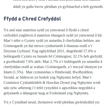
ddall yn gallu bwrw pleidlais yn gyfrinachol a heb gymorth.
Ffydd a Chred Crefyddol
Yn aml mae materion sydd yn ymwneud â ffydd a chred
crefyddol ynghlwm â materion ehangach sydd yn ymwneud â hil.
Mae’r nifer o Gymry sydd yn uniaethu â chrefyddau heblaw am
Gristnogaeth yn llai mewn cymhariaeth â rhannau eraill o’r
Deyrnas Gyfunol. Yng nghyfrifiad 2011, disgrifiodd 57.6% o
boblogaeth Cymru eu hunain fel Cristnogion; 32.1% heb grefydd;
a gwrthododd 7.6% ateb. Mae 2.7% o’r boblogaeth yn uniaethu â
chrefyddau eraill ar wahan i Gristnogaeth, a’r mwyaf ohonynt yw
Islam (1.5%).
Mae cymunedau o Hindwiaid, Bwdhyddion,
Siciaid, ac Iddewon yn bodoli yng Nghymru hefyd. Mae’r
Comisiwn Cydraddoldeb & Hawliau Dynol yng Nghymru wedi
talu sylw arbennig i’r lefel cynyddol o agweddau negyddol a
gelyniaeth a ddangosir tuag at Foslemiaid yng Nghymru.
Yn y Cynulliad nesaf, dymunwn weld pleidiau gwleidyddol yn: