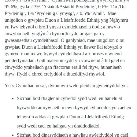
95.6%, gyda 2.3% ‘Asiaidd/Asiaidd Prydeinig’, 0.6% ‘Du /Du
Prydeinig’, 1% ‘Prydeinig Cymysg’, a 0.5% ‘Arall’.
Mae
unigolion o grwpiau Duon a Lleiafrifoedd Ethnig yng Nghymru
yn fwy tebygol o brofi ynysu cymdeithasol a tlodi; a mwy o
anwybodaeth yng
lŷ
n â chymorth sydd ar gael gan y
gwasanaethau cymdeithasol. O ganlyniad, mae unigolion o rai
grwpiau Duon a Lleiafrifoedd Ethnig yn llawer llai tebygol o
gymryd rhan mewn bywyd cymdeithasol a’r broses o wneud
penderfyniadau. Gall materion sydd yn ymwneud â hil gael eu
chwyddo ymhellach gan ffactorau eraill fel rhyw, hunaniaeth
rhyw, ffydd a chred crefyddol a thueddfryd rhywiol.
Yn y Cynulliad nesaf, dymunwn weld pleidiau gwleidyddol yn:
Sicrhau bod rhaglenni cyfredol sydd wedi eu hanelu at
hyrwyddo amrywiaeth mewn bywyd cyhoeddus yn cael eu
teilwra’n addas at grwpiau Duon a Lleiafrifoedd Ethnig
sydd wedi cael eu hallgau yn draddodiadol;
Sicrhau bod dinasyddiaeth a hawliau gwleidyddol yn cael