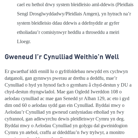
cael eu hethol drwy system bleidleisio aml-ddewis (Pleidlais
Sengl Drosglwyddadwy/Pleidlais Amgen), yn hytrach na’r
system bleidleisio ddau ddewis a ddefnyddir ar gyfer
etholiadau’r comisiynwyr heddlu a throseddu a meiri
Lloegr.
Gweneud I’r Cynulliad Weithio’n Well
Er gwaethaf iddi ennill lu o gyfrifoldebau newydd ers cychwyn
datganoli, gan gynnwys pwerau ar drethu a deddfu, mae’r
Cynulliad o hyd yn hynod fach o gymharu â chyd-destun y DU a
chyd-destun rhyngwladol. Mae gan Ogledd Iwerddon 108 o
aelodau cynulliad ac mae gan Senedd yr Alban 129, ac eto i gyd
dim ond 60 o aelodau sydd gan ein Cynulliad. Byddai mwy o
Aelodau’r Cynulliad yn gwneud canlyniadau etholiad yn fwy
cyfrannol, gan adlewyrchu dewis pleidleiswyr Cymru yn deg.
Byddai mwy o Aelodau Cynulliad yn golygu dal gweinidogion
Cymru yn atebol, craffu ar ddeddfau’n fwy trylwyr, a monitro