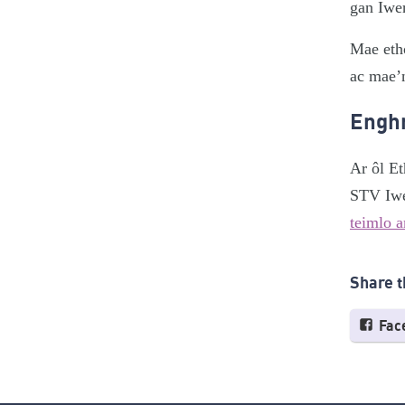
gan Iwe
Mae etho
ac mae’n
Enghr
Ar ôl Et
STV Iwe
teimlo 
Share t
Fac