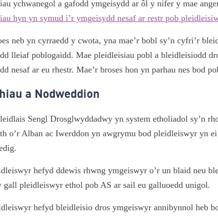
siau ychwanegol a gafodd ymgeisydd ar ôl y nifer y mae angen
siau hyn yn symud i’r ymgeisydd nesaf ar restr pob pleidleisi
es neb yn cyrraedd y cwota, yna mae’r bobl sy’n cyfri’r bleid
d lleiaf poblogaidd. Mae pleidleisiau pobl a bleidleisiodd dr
d nesaf ar eu rhestr. Mae’r broses hon yn parhau nes bod p
thiau a Nodweddion
leidlais Sengl Drosglwyddadwy yn system etholiadol sy’n rh
eth o’r Alban ac Iwerddon yn awgrymu bod pleidleiswyr yn e
gedig.
eidleiswyr hefyd ddewis rhwng ymgeiswyr o’r un blaid neu b
 gall pleidleiswyr ethol pob AS ar sail eu galluoedd unigol.
idleiswyr hefyd bleidleisio dros ymgeiswyr annibynnol heb b