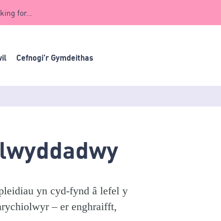
king for...
il
Cefnogi’r Gymdeithas
sglwyddadwy
eidiau yn cyd-fynd â lefel y
ychiolwyr – er enghraifft,