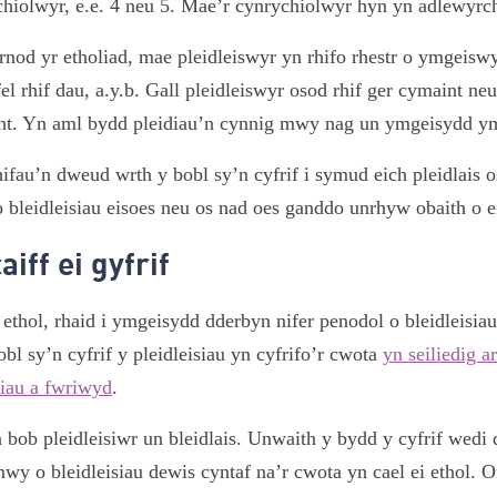
chiolwyr, e.e. 4 neu 5. Mae’r cynrychiolwyr hyn yn adlewyrc
nod yr etholiad, mae pleidleiswyr yn rhifo rhestr o ymgeiswyr.
el rhif dau, a.y.b. Gall pleidleiswyr osod rhif ger cymaint n
t. Yn aml bydd pleidiau’n cynnig mwy nag un ymgeisydd y
ifau’n dweud wrth y bobl sy’n cyfrif i symud eich pleidlais 
 bleidleisiau eisoes neu os nad oes ganddo unrhyw obaith o e
aiff ei gyfrif
i ethol, rhaid i ymgeisydd dderbyn nifer penodol o bleidleisiau
bl sy’n cyfrif y pleidleisiau yn cyfrifo’r cwota
yn seiliedig a
siau a fwriwyd
.
 bob pleidleisiwr un bleidlais. Unwaith y bydd y cyfrif wed
wy o bleidleisiau dewis cyntaf na’r cwota yn cael ei ethol.