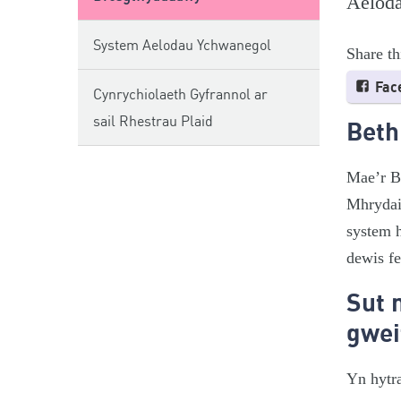
Aeloda
System Aelodau Ychwanegol
Share th
Fac
Cynrychiolaeth Gyfrannol ar
sail Rhestrau Plaid
Beth
Mae’r B
Mhrydai
system h
dewis fe
Sut 
gwei
Yn hytr