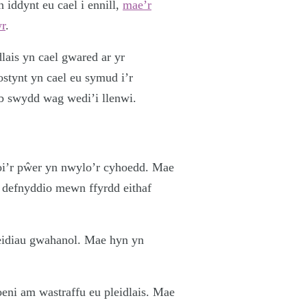
 iddynt eu cael i ennill,
mae’r
wr
.
lais yn cael gwared ar yr
ostynt yn cael eu symud i’r
ob swydd wag wedi’i llenwi.
oi’r pŵer yn nwylo’r cyhoedd. Mae
i defnyddio mewn ffyrdd eithaf
leidiau gwahanol. Mae hyn yn
oeni am wastraffu eu pleidlais. Mae