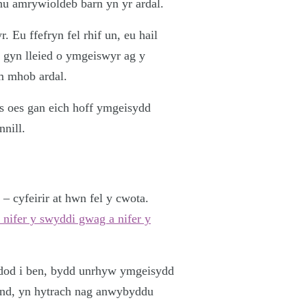
hu amrywioldeb barn yn yr ardal.
 Eu ffefryn fel rhif un, eu hail
eu gyn lleied o ymgeiswyr ag y
m mhob ardal.
os oes gan eich hoff ymgeisydd
nnill.
 – cyfeirir at hwn fel y cwota.
r nifer y swyddi gwag a nifer y
i dod i ben, bydd unrhyw ymgeisydd
 Ond, yn hytrach nag anwybyddu