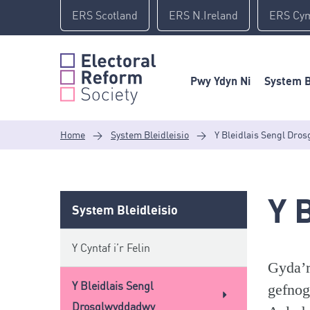
Skip
ERS Scotland
ERS N.Ireland
ERS Cy
to
content
Pwy Ydyn Ni
System B
Home
>
System Bleidleisio
>
Y Bleidlais Sengl Dro
Y 
System Bleidleisio
Y Cyntaf i’r Felin
Gyda’r
Y Bleidlais Sengl
gefnog
Drosglwyddadwy