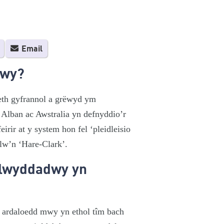
Email
dwy?
eth gyfrannol a grëwyd ym
 Alban ac Awstralia yn defnyddio’r
rir at y system hon fel ‘pleidleisio
alw’n ‘Hare-Clark’.
glwyddadwy yn
 ardaloedd mwy yn ethol tîm bach