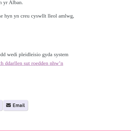
n yr Alban.
e hyn yn creu cyswllt lleol amlwg,
dd wedi pleidleisio gyda system
h ddarllen sut roedden nhw’n
Email