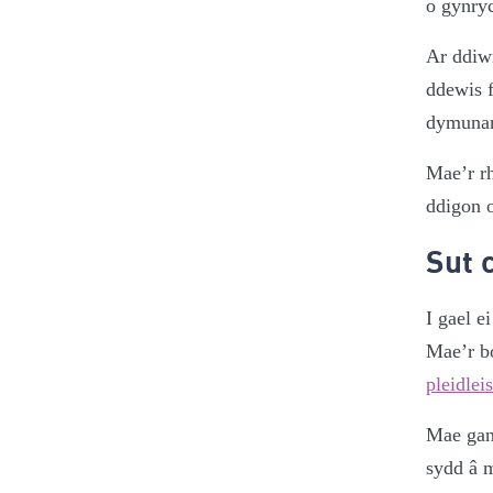
o gynry
Ar ddiwr
ddewis f
dymunan
Mae’r rh
ddigon o
Sut c
I gael e
Mae’r bo
pleidlei
Mae gan
sydd â m