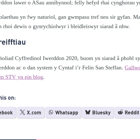
rddon lawer o ASau annibynnol; felly hefyd rhai cynghorau y
laethau yn fwy naturiol, gan gwmpasu tref neu sir gyfan. Ma
 rhoi dewis o gynrychiolwyr i bleidleiswyr siarad â nhw.
eifftiau
holiad Cyffredinol Iwerddon 2020, buom yn siarad â phobl sy
rddon ac o dan system y Cyntaf i’r Felin San Steffan.
Gallwc
am STV yn ein blog
.
his on:
ebook
X.com
Whatsapp
Bluesky
Reddit