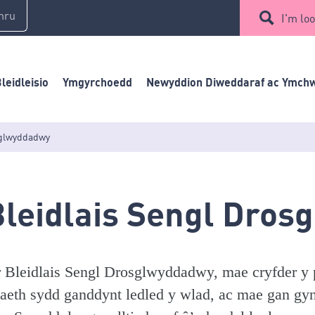
mru
I'm loo
leidleisio
Ymgyrchoedd
Newyddion Diweddaraf ac Ymchw
sglwyddadwy
Bleidlais Sengl Dro
 Bleidlais Sengl Drosglwyddadwy, mae cryfder y pl
aeth sydd ganddynt ledled y wlad, ac mae gan gynr