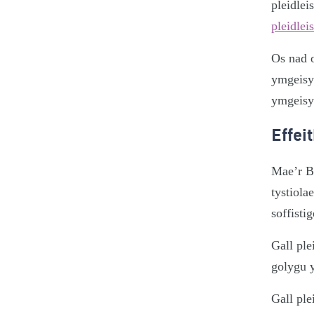
pleidlei
pleidlei
Os nad o
ymgeisyd
ymgeisyd
Effei
Mae’r B
tystiola
soffisti
Gall pl
golygu y
Gall ple