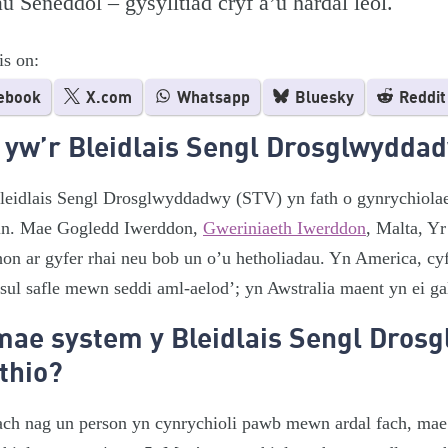
u Seneddol – gysylltiad cryf â’u hardal leol.
is on:
ebook
X.com
Whatsapp
Bluesky
Reddit
 yw’r Bleidlais Sengl Drosglwydda
leidlais Sengl Drosglwyddadwy (STV) yn fath o gynrychiola
n. Mae Gogledd Iwerddon,
Gweriniaeth Iwerddon
, Malta, Yr
on ar gyfer rhai neu bob un o’u hetholiadau. Yn America, cyfei
sul safle mewn seddi aml-aelod’; yn Awstralia maent yn ei g
mae system y Bleidlais Sengl Dros
thio?
ach nag un person yn cynrychioli pawb mewn ardal fach, mae