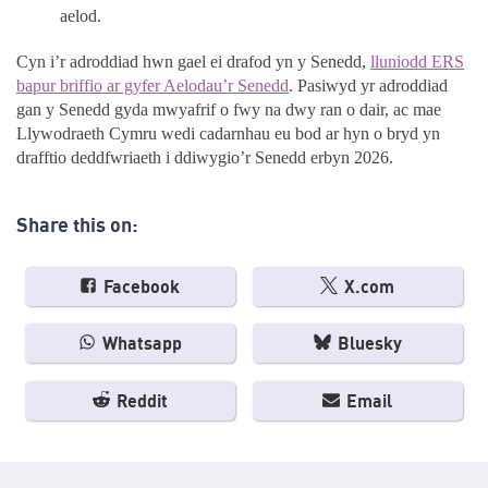
aelod.
Cyn i’r adroddiad hwn gael ei drafod yn y Senedd,
lluniodd ERS
bapur briffio ar gyfer Aelodau’r Senedd
. Pasiwyd yr adroddiad
gan y Senedd gyda mwyafrif o fwy na dwy ran o dair, ac mae
Llywodraeth Cymru wedi cadarnhau eu bod ar hyn o bryd yn
drafftio deddfwriaeth i ddiwygio’r Senedd erbyn 2026.
Share this on:
Facebook
X.com
Whatsapp
Bluesky
Reddit
Email