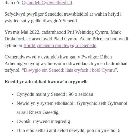
rhan o’u
Cytundeb Cydweithrediad
.
Sefydlwyd pwyllgor Seneddol trawsbleidiol ar wahân hefyd i
ystyried sut y gellid diwygio’r Senedd.
Ym mis Mai 2022, cadarnhaodd Prif Weinidog Cymru, Mark
Drakeford, ac arweinydd Plaid Cymru, Adam Price, eu bod wedi
cytuno ar
ffordd ymlaen o ran diwygio’r Senedd
.
Cymeradwywyd y cytundeb hwn gan y Pwyllgor Diben
Arbennig ychydig wythnosau’n ddiweddarach yn eu hadroddiad
terfynol, “
Diwygio ein Senedd: llais cryfach i bobl Cymru
”.
Roedd yr adroddiad hwnnw’n argymell:
Cynyddu maint y Senedd i 96 o aelodau
Newid yn y system etholiadol i Gynrychiolaeth Gyfrannol
ar sail Rhestr Gaeedig
Cwotâu rhywedd integredig
16 o etholaethau aml-aelod newydd, pob un yn ethol 6