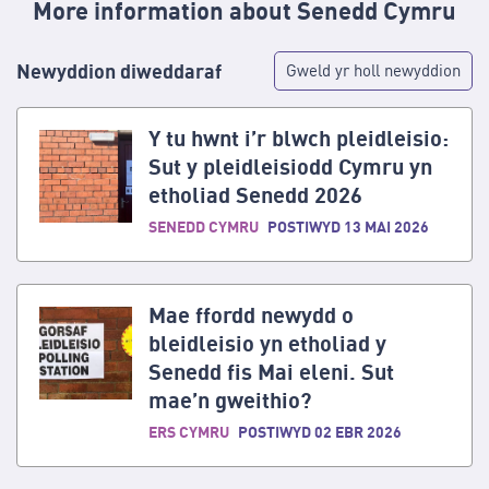
More information about Senedd Cymru
Newyddion diweddaraf
Gweld yr holl newyddion
Y tu hwnt i’r blwch pleidleisio:
Sut y pleidleisiodd Cymru yn
etholiad Senedd 2026
SENEDD CYMRU
POSTIWYD 13 MAI 2026
Mae ffordd newydd o
bleidleisio yn etholiad y
Senedd fis Mai eleni. Sut
mae’n gweithio?
ERS CYMRU
POSTIWYD 02 EBR 2026