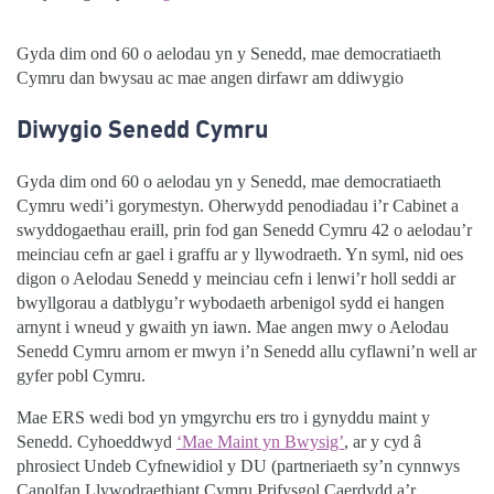
Gyda dim ond 60 o aelodau yn y Senedd, mae democratiaeth
Cymru dan bwysau ac mae angen dirfawr am ddiwygio
Diwygio Senedd Cymru
Gyda dim ond 60 o aelodau yn y Senedd, mae democratiaeth
Cymru wedi’i gorymestyn. Oherwydd penodiadau i’r Cabinet a
swyddogaethau eraill, prin fod gan Senedd Cymru 42 o aelodau’r
meinciau cefn ar gael i graffu ar y llywodraeth. Yn syml, nid oes
digon o Aelodau Senedd y meinciau cefn i lenwi’r holl seddi ar
bwyllgorau a datblygu’r wybodaeth arbenigol sydd ei hangen
arnynt i wneud y gwaith yn iawn. Mae angen mwy o Aelodau
Senedd Cymru arnom er mwyn i’n Senedd allu cyflawni’n well ar
gyfer pobl Cymru.
Mae ERS wedi bod yn ymgyrchu ers tro i gynyddu maint y
Senedd. Cyhoeddwyd
‘Mae Maint yn Bwysig’
, ar y cyd â
phrosiect Undeb Cyfnewidiol y DU (partneriaeth sy’n cynnwys
Canolfan Llywodraethiant Cymru Prifysgol Caerdydd a’r