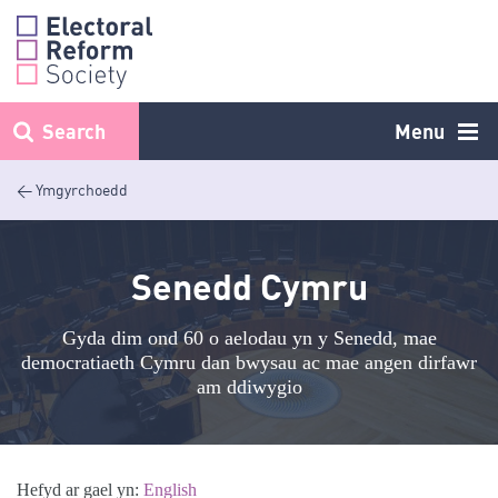
Skip
to
content
Search
Menu
< Ymgyrchoedd
Senedd Cymru
Gyda dim ond 60 o aelodau yn y Senedd, mae
democratiaeth Cymru dan bwysau ac mae angen dirfawr
am ddiwygio
Hefyd ar gael yn:
English