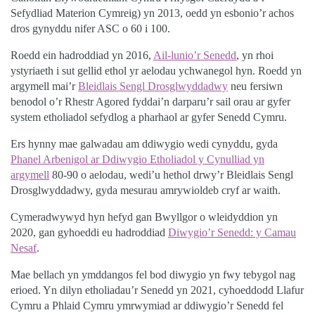
Sefydliad Materion Cymreig) yn 2013, oedd yn esbonio’r achos
dros gynyddu nifer ASC o 60 i 100.
Roedd ein hadroddiad yn 2016,
Ail-lunio’r Senedd
, yn rhoi
ystyriaeth i sut gellid ethol yr aelodau ychwanegol hyn. Roedd yn
argymell mai’r
Bleidlais Sengl Drosglwyddadwy
neu fersiwn
benodol o’r Rhestr Agored fyddai’n darparu’r sail orau ar gyfer
system etholiadol sefydlog a pharhaol ar gyfer Senedd Cymru.
Ers hynny mae galwadau am ddiwygio wedi cynyddu, gyda
Phanel Arbenigol ar Ddiwygio Etholiadol y Cynulliad yn
argymell
80-90 o aelodau, wedi’u hethol drwy’r Bleidlais Sengl
Drosglwyddadwy, gyda mesurau amrywioldeb cryf ar waith.
Cymeradwywyd hyn hefyd gan Bwyllgor o wleidyddion yn
2020, gan gyhoeddi eu hadroddiad
Diwygio’r Senedd: y Camau
Nesaf
.
Mae bellach yn ymddangos fel bod diwygio yn fwy tebygol nag
erioed. Yn dilyn etholiadau’r Senedd yn 2021, cyhoeddodd Llafur
Cymru a Phlaid Cymru ymrwymiad ar ddiwygio’r Senedd fel