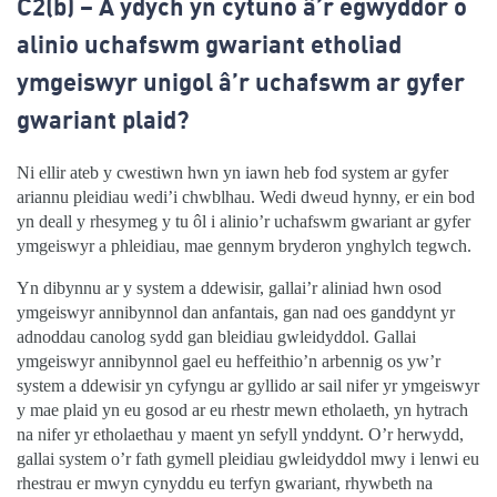
C2(b) – A ydych yn cytuno â’r egwyddor o
alinio uchafswm gwariant etholiad
ymgeiswyr unigol â’r uchafswm ar gyfer
gwariant plaid?
Ni ellir ateb y cwestiwn hwn yn iawn heb fod system ar gyfer
ariannu pleidiau wedi’i chwblhau. Wedi dweud hynny, er ein bod
yn deall y rhesymeg y tu ôl i alinio’r uchafswm gwariant ar gyfer
ymgeiswyr a phleidiau, mae gennym bryderon ynghylch tegwch.
Yn dibynnu ar y system a ddewisir, gallai’r aliniad hwn osod
ymgeiswyr annibynnol dan anfantais, gan nad oes ganddynt yr
adnoddau canolog sydd gan bleidiau gwleidyddol. Gallai
ymgeiswyr annibynnol gael eu heffeithio’n arbennig os yw’r
system a ddewisir yn cyfyngu ar gyllido ar sail nifer yr ymgeiswyr
y mae plaid yn eu gosod ar eu rhestr mewn etholaeth, yn hytrach
na nifer yr etholaethau y maent yn sefyll ynddynt. O’r herwydd,
gallai system o’r fath gymell pleidiau gwleidyddol mwy i lenwi eu
rhestrau er mwyn cynyddu eu terfyn gwariant, rhywbeth na