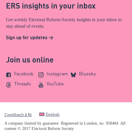
ERS insights in your inbox
Get weekly Electoral Reform Society insights in your inbox to
stay ahead of events.
Sign up for updates >
Join us online
Facebook
Instagram
Bluesky
Threads
YouTube
English
Cysylltwch â Ni
A company limited by guarantee. Registered in London, no. 958404. All
content © 2017 Electoral Reform Society