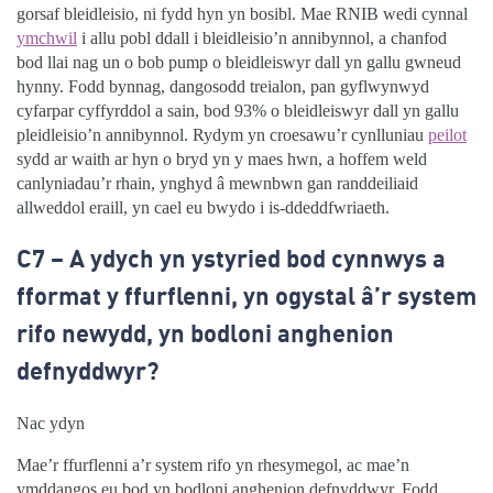
gorsaf bleidleisio, ni fydd hyn yn bosibl. Mae RNIB wedi cynnal
ymchwil
i allu pobl ddall i bleidleisio’n annibynnol, a chanfod
bod llai nag un o bob pump o bleidleiswyr dall yn gallu gwneud
hynny. Fodd bynnag, dangosodd treialon, pan gyflwynwyd
cyfarpar cyffyrddol a sain, bod 93% o bleidleiswyr dall yn gallu
pleidleisio’n annibynnol. Rydym yn croesawu’r cynlluniau
peilot
sydd ar waith ar hyn o bryd yn y maes hwn, a hoffem weld
canlyniadau’r rhain, ynghyd â mewnbwn gan randdeiliaid
allweddol eraill, yn cael eu bwydo i is-ddeddfwriaeth.
C7 –
A ydych yn ystyried bod cynnwys a
fformat y ffurflenni, yn ogystal â’r system
rifo newydd, yn bodloni anghenion
defnyddwyr?
Nac ydyn
Mae’r ffurflenni a’r system rifo yn rhesymegol, ac mae’n
ymddangos eu bod yn bodloni anghenion defnyddwyr. Fodd