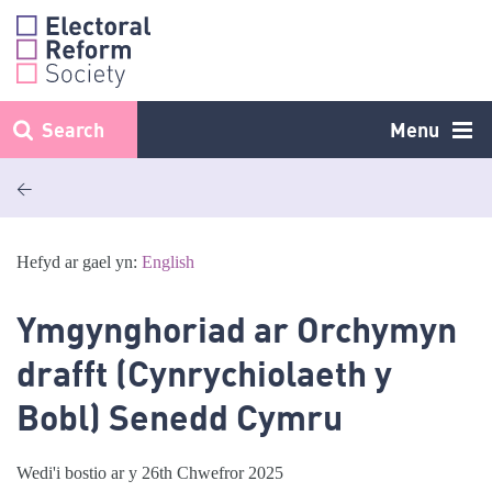
Skip
to
content
Search
Menu
<
Hefyd ar gael yn:
English
Ymgynghoriad ar Orchymyn
drafft (Cynrychiolaeth y
Bobl) Senedd Cymru
Wedi'i bostio ar y 26th Chwefror 2025