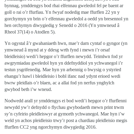
bynnag, ymddengys bod rhai elfennau gweledol fel pe baent ar
goll o rai o’r ffurfiau. Yn fwyaf nodedig mae ffurflen 22 yn y
gorchymyn yn brin o’r elfennau gweledol a oedd yn bresennol yn
hen orchymyn diwygiedig y Senedd o 2016 (Yn ymwneud â
Rheol 37(14) o Atodlen 5).
Yn ogystal â’r gwahaniaeth hwn, mae’r darn cyntaf o gyngor (yn
ymwneud â mynd at y ddesg wrth fynd i mewn i’r orsaf
bleidleisio) wedi’i hepgor o’r ffurflen newydd. Teimlwn fod yr
awgrymiadau gweledol hyn yn ddefnyddiol yn ychwanegol i’r
testun ysgrifenedig. Mae hyn yn arbennig o bwysig o ystyried
ehangu’r hawl i bleidleisio i bobl ifanc nad ydynt erioed wedi
bwrw pleidlais o’r blaen, ac a allai fod yn nerfus ynghylch
gwybod beth i’w wneud.
Nodwedd arall yr ymddengys ei bod wedi’i hepgor o’r ffurflenni
newydd yw’r defnydd o flychau gwybodaeth mewn print trwm
sy’n cyfeirio pleidleiswyr at gymorth ychwanegol. Mae hyn i’w
weld yn achos pleidleisio trwy’r post a chardiau pleidleisio megis
ffurflen CC2 yng ngorchymyn diwygiedig 2016.