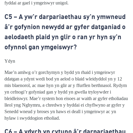
fyddai ar gael i ymgeiswyr unigol.
C5 –
A yw’r darpariaethau sy’n ymwneud
â’r gofynion newydd ar gyfer datganiad o
aelodaeth plaid yn glir o ran yr hyn sy’n
ofynnol gan ymgeiswyr?
Ydyn
Mae’n amlwg o’r gorchymyn y bydd yn rhaid i ymgeiswyr
ddatgan a ydynt wedi bod yn aelod o blaid wleidyddol yn y 12
mis blaenorol, ac mae hyn yn glir ar y ffurflen berthnasol. Rydym
yn cefnogi’r gofyniad gan y bydd yn gwella tryloywder i
bleidleiswyr. Mae’r system hon eisoes ar waith ar gyfer etholiadau
lleol yng Nghymru, a chredwn y byddai ei chyflwyno ar gyfer y
Senedd wneud y broses yn haws ei deall i ymgeiswyr ac yn
hylaw i swyddogion etholiad.
C6 –
A ydych yn cytuno â’r darpariaethau