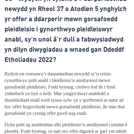
newydd yn Rheol 37 o Atodlen 5 ynghylch
yr offer a ddarperir mewn gorsafoedd
pleidleisio i gynorthwyo pleidleiswyr
anabl, sy’n unol â’r dull a fabwysiadwyd
yn dilyn diwygiadau a wnaed gan Ddeddf
Etholiadau 2022?
Rydym yn croesawu’r darpariaethau newydd sy’n ceisio
cynorthwyo pobl anabl i bleidleisio’n annibynnol mewn
gorsafoedd pleidleisio. Fodd bynnag, credwn fod lle i fynd
ymhellach yn hyn o beth. Mae ymgyrchwyr anabledd a
rhanddeiliaid eraill wedi tynnu sylw yn y gorffennol at natur ad
hoc offer hygyrchedd mewn gorsafoedd pleidleisio, lle mae rhai
gorsafoedd yn cynnig offer gwell nag eraill.
Dylai pobl ag anableddau allu pleidleisio’n annibynnol cymaint â
phosibl. Fodd bynnag, os nad oes offer digonol ar gael ym mhob