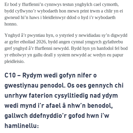
Er bod y ffurflenni’n cynnwys testun ynghylch cael cymorth,
bydd cyflwyno’r wybodaeth hon mewn print trwm a chlir yn ei
gwneud hi’n haws i bleidleiswyr ddod o hyd i’r wybodaeth
honno.
Ynghyd â’r pwyntiau hyn, o ystyried y newidiadau sy’n digwydd
ar gyfer etholiad 2026, bydd angen cynnal ymgyrch gyfathrebu
gref ynghyd â’r ffurflenni newydd. Bydd hyn yn hanfodol fel bod
yr etholwyr yn gallu deall y system newydd ac wedyn eu papur
pleidleisio.
C10 – Rydym wedi gofyn nifer o
gwestiynau penodol. Os oes gennych chi
unrhyw faterion cysylltiedig nad ydym
wedi mynd i’r afael â nhw’n benodol,
gallwch ddefnyddio’r gofod hwn i’w
hamlinellu: