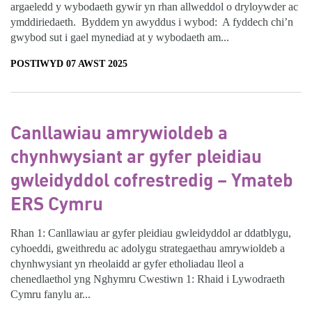
argaeledd y wybodaeth gywir yn rhan allweddol o dryloywder ac
ymddiriedaeth. Byddem yn awyddus i wybod: A fyddech chi’n
gwybod sut i gael mynediad at y wybodaeth am...
POSTIWYD 07 AWST 2025
Canllawiau amrywioldeb a
chynhwysiant ar gyfer pleidiau
gwleidyddol cofrestredig – Ymateb
ERS Cymru
Rhan 1: Canllawiau ar gyfer pleidiau gwleidyddol ar ddatblygu,
cyhoeddi, gweithredu ac adolygu strategaethau amrywioldeb a
chynhwysiant yn rheolaidd ar gyfer etholiadau lleol a
chenedlaethol yng Nghymru Cwestiwn 1: Rhaid i Lywodraeth
Cymru fanylu ar...