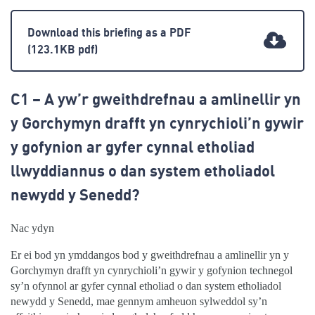
Download this briefing as a PDF
(123.1KB pdf)
C1 – A yw’r gweithdrefnau a amlinellir yn
y Gorchymyn drafft yn cynrychioli’n gywir
y gofynion ar gyfer cynnal etholiad
llwyddiannus o dan system etholiadol
newydd y Senedd?
Nac ydyn
Er ei bod yn ymddangos bod y gweithdrefnau a amlinellir yn y
Gorchymyn drafft yn cynrychioli’n gywir y gofynion technegol
sy’n ofynnol ar gyfer cynnal etholiad o dan system etholiadol
newydd y Senedd, mae gennym amheuon sylweddol sy’n