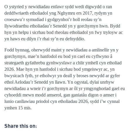
O ystyried y newidiadau enfawr sydd wedi digwydd o ran
deddfwriaeth etholiadol yng Nghymru ers 2017, rydym yn
croesawu’r symudiad i gydgrynhoi’r holl reolau sy’n
llywodraethu etholiadau’r Senedd yn y gorchymyn hwn. Bydd
hyn yn helpu i sicrhau bod rheolau etholiadol yn fwy tryloyw ac
yn haws eu dilyn i’r rhai sy’n eu defnyddio.
Fodd bynnag, oherwydd maint y newidiadau a amlinellir yn y
gorchymyn, mae’n hanfodol eu bod yn cael eu cyflwyno â
strategaeth gyfathrebu gynhwysfawr a chlir ymhell cyn etholiad
2026. Mae hyn yn hanfodol i sicrhau bod ymgeiswyr ac, yn
bwysicach fyth, yr etholwyr yn deall y broses newydd ar gyfer
ethol Aelodau’r Senedd yn llawn. Yn ogystal, dylai unrhyw
newidiadau a wneir i’r gorchymyn ar ôl yr ymgynghoriad gael eu
cyhoeddi mewn modd amserol, gan ganiatáu digon o amser i
lunio canllawiau priodol cyn etholiadau 2026, sydd i’w cynnal
ymhen 15 mis.
Share this on: