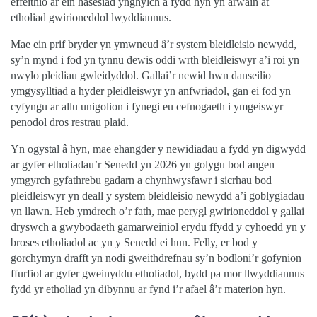
effeithio ar ein hasesiad ynghylch a fydd hyn yn arwain at
etholiad gwirioneddol lwyddiannus.
Mae ein prif bryder yn ymwneud â’r system bleidleisio newydd,
sy’n mynd i fod yn tynnu dewis oddi wrth bleidleiswyr a’i roi yn
nwylo pleidiau gwleidyddol. Gallai’r newid hwn danseilio
ymgysylltiad a hyder pleidleiswyr yn anfwriadol, gan ei fod yn
cyfyngu ar allu unigolion i fynegi eu cefnogaeth i ymgeiswyr
penodol dros restrau plaid.
Yn ogystal â hyn, mae ehangder y newidiadau a fydd yn digwydd
ar gyfer etholiadau’r Senedd yn 2026 yn golygu bod angen
ymgyrch gyfathrebu gadarn a chynhwysfawr i sicrhau bod
pleidleiswyr yn deall y system bleidleisio newydd a’i goblygiadau
yn llawn. Heb ymdrech o’r fath, mae perygl gwirioneddol y gallai
dryswch a gwybodaeth gamarweiniol erydu ffydd y cyhoedd yn y
broses etholiadol ac yn y Senedd ei hun. Felly, er bod y
gorchymyn drafft yn nodi gweithdrefnau sy’n bodloni’r gofynion
ffurfiol ar gyfer gweinyddu etholiadol, bydd pa mor llwyddiannus
fydd yr etholiad yn dibynnu ar fynd i’r afael â’r materion hyn.