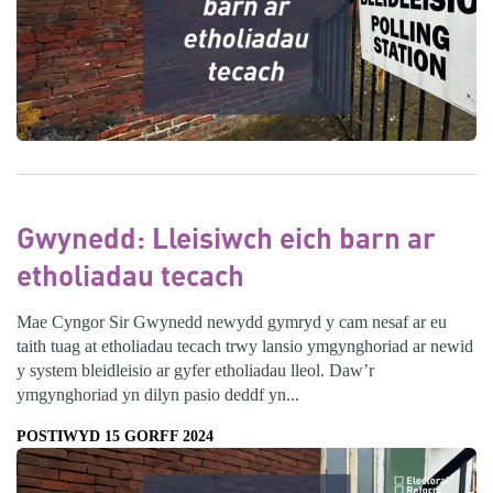
Gwynedd: Lleisiwch eich barn ar
etholiadau tecach
Mae Cyngor Sir Gwynedd newydd gymryd y cam nesaf ar eu
taith tuag at etholiadau tecach trwy lansio ymgynghoriad ar newid
y system bleidleisio ar gyfer etholiadau lleol. Daw’r
ymgynghoriad yn dilyn pasio deddf yn...
POSTIWYD 15 GORFF 2024