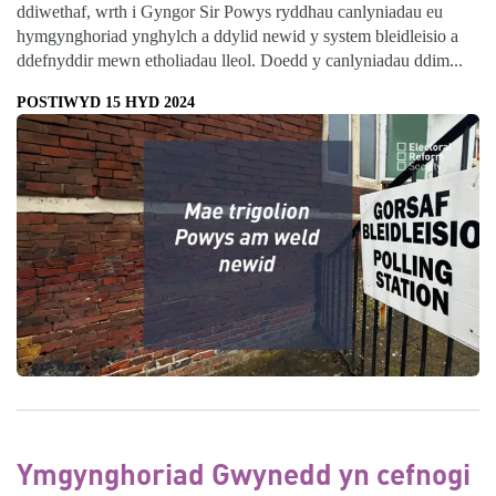
ddiwethaf, wrth i Gyngor Sir Powys ryddhau canlyniadau eu
hymgynghoriad ynghylch a ddylid newid y system bleidleisio a
ddefnyddir mewn etholiadau lleol. Doedd y canlyniadau ddim...
POSTIWYD 15 HYD 2024
Ymgynghoriad Gwynedd yn cefnogi