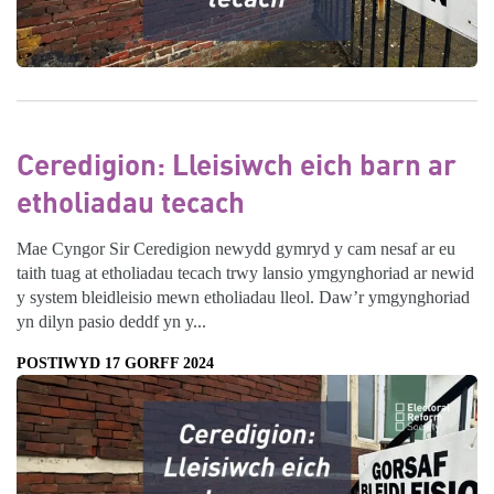
Ceredigion: Lleisiwch eich barn ar
etholiadau tecach
Mae Cyngor Sir Ceredigion newydd gymryd y cam nesaf ar eu
taith tuag at etholiadau tecach trwy lansio ymgynghoriad ar newid
y system bleidleisio mewn etholiadau lleol. Daw’r ymgynghoriad
yn dilyn pasio deddf yn y...
POSTIWYD 17 GORFF 2024