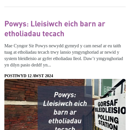
Powys: Lleisiwch eich barn ar
etholiadau tecach
Mae Cyngor Sir Powys newydd gymryd y cam nesaf ar eu taith
tuag at etholiadau tecach trwy lansio ymgynghoriad ar newid y
system bleidleisio ar gyfer etholiadau lleol. Daw’r ymgynghoriad
yn dilyn pasio deddf yn...
POSTIWYD 12 AWST 2024