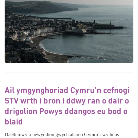
Ail ymgynghoriad Cymru’n cefnogi
STV wrth i bron i ddwy ran o dair o
drigolion Powys ddangos eu bod o
blaid
Daeth mwy o newyddion gwych allan o Gymru’r wythnos