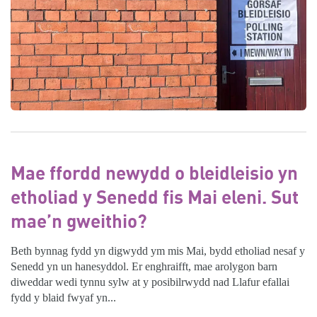
Mae ffordd newydd o bleidleisio yn
etholiad y Senedd fis Mai eleni. Sut
mae’n gweithio?
Beth bynnag fydd yn digwydd ym mis Mai, bydd etholiad nesaf y
Senedd yn un hanesyddol. Er enghraifft, mae arolygon barn
diweddar wedi tynnu sylw at y posibilrwydd nad Llafur efallai
fydd y blaid fwyaf yn...