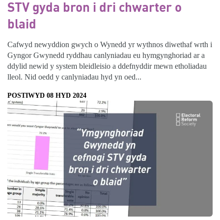
STV gyda bron i dri chwarter o
blaid
Cafwyd newyddion gwych o Wynedd yr wythnos diwethaf wrth i
Gyngor Gwynedd ryddhau canlyniadau eu hymgynghoriad ar a
ddylid newid y system bleidleisio a ddefnyddir mewn etholiadau
lleol. Nid oedd y canlyniadau hyd yn oed...
POSTIWYD 08 HYD 2024