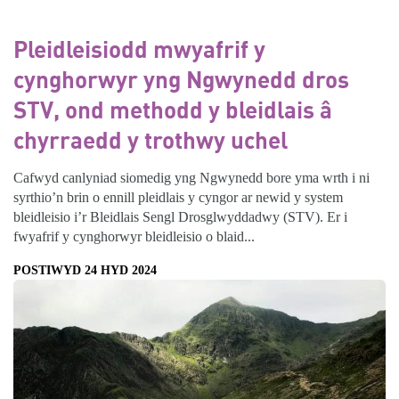
Pleidleisiodd mwyafrif y
cynghorwyr yng Ngwynedd dros
STV, ond methodd y bleidlais â
chyrraedd y trothwy uchel
Cafwyd canlyniad siomedig yng Ngwynedd bore yma wrth i ni
syrthio’n brin o ennill pleidlais y cyngor ar newid y system
bleidleisio i’r Bleidlais Sengl Drosglwyddadwy (STV). Er i
fwyafrif y cynghorwyr bleidleisio o blaid...
POSTIWYD 24 HYD 2024