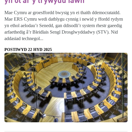
Mae Cymru ar groesffordd bwysig yn ei thaith ddemocrataidd.
Mae ERS Cymru wedi datblygu cynnig i newid y ffordd rydym
yn ethol aelodau’r Senedd, gan ddisodli’r system rhestr gaeedig
arfaethedig â’r Bleidlais Sengl Drosglwyddadwy (STV). Nid
addasiad technegol...
POSTIWYD 22 HYD 2025