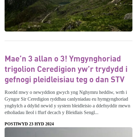
Mae’n 3 allan o 3! Ymgynghoriad
trigolion Ceredigion yw’r trydydd i
gefnogi pleidleisiau teg o dan STV
Roedd mwy o newyddion gwych yng Nghymru heddiw, wrth i
Gyngor Sir Ceredigion ryddhau canlyniadau eu hymgynghoriad
ynghylch a ddylid newid y system bleidleisio a ddefnyddir mewn
etholiadau lleol i ffurf decach y Bleidlais Sengl...
POSTIWYD 23 HYD 2024