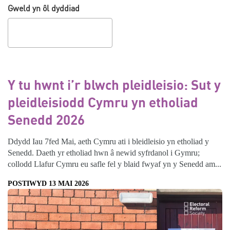
Gweld yn ôl dyddiad
Y tu hwnt i’r blwch pleidleisio: Sut y
pleidleisiodd Cymru yn etholiad
Senedd 2026
Ddydd Iau 7fed Mai, aeth Cymru ati i bleidleisio yn etholiad y
Senedd. Daeth yr etholiad hwn â newid syfrdanol i Gymru;
collodd Llafur Cymru eu safle fel y blaid fwyaf yn y Senedd am...
POSTIWYD 13 MAI 2026