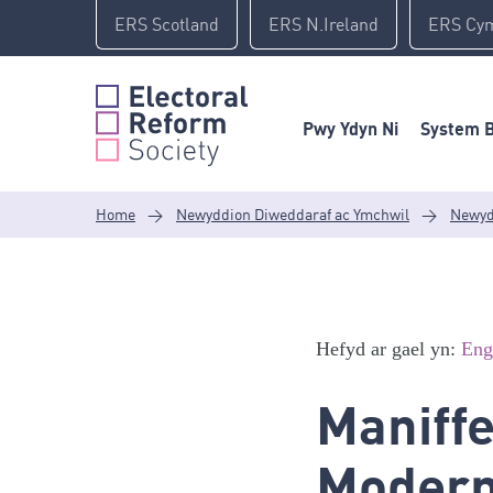
Skip
ERS Scotland
ERS N.Ireland
ERS Cy
to
content
Pwy Ydyn Ni
System B
Home
>
Newyddion Diweddaraf ac Ymchwil
>
Newyd
Hefyd ar gael yn:
Eng
Maniffe
Modern