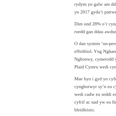
rydym yn galw am ddi
yn 2017 gyda’r patrwm
Dim ond 28% o’r cyng
roedd gan ddau awdurd
O dan system ‘un-pers
effeithiol. Yng Nghae
Nghonwy, cymerodd y 
Plaid Cymru wedi cym
Mae hyn i gyd yn cyfr
cynghorwyr sy’n eu cy
wedi cadw eu seddi er
cyfrif ac nad yw eu l
bleidleisio.