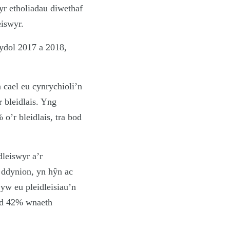
r etholiadau diwethaf
eiswyr.
ydol 2017 a 2018,
 cael eu cynrychioli’n
 bleidlais. Yng
’r bleidlais, tra bod
dleiswyr a’r
 ddynion, yn hŷn ac
yw eu pleidleisiau’n
ond 42% wnaeth