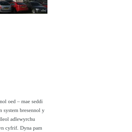
nol oed – mae seddi
n system bresennol y
lleol adlewyrchu
yn cyfrif. Dyna pam