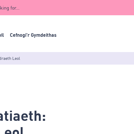
king for...
il
Cefnogi’r Gymdeithas
draeth Leol
tiaeth:
Leol