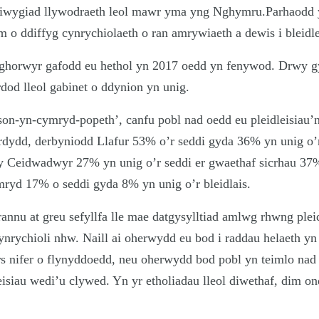
wygiad llywodraeth leol mawr yma yng Nghymru.Parhaodd y
 o ddiffyg cynrychiolaeth o ran amrywiaeth a dewis i bleidl
horwyr gafodd eu hethol yn 2017 oedd yn fenywod. Drwy g
od lleol gabinet o ddynion yn unig.
on-yn-cymryd-popeth’, canfu pobl nad oedd eu pleidleisiau’n
rdydd, derbyniodd Llafur 53% o’r seddi gyda 36% yn unig o’r
Ceidwadwyr 27% yn unig o’r seddi er gwaethaf sicrhau 37% o
ryd 17% o seddi gyda 8% yn unig o’r bleidlais.
annu at greu sefyllfa lle mae datgysylltiad amlwg rhwng plei
nrychioli nhw. Naill ai oherwydd eu bod i raddau helaeth yn
s nifer o flynyddoedd, neu oherwydd bod pobl yn teimlo nad 
leisiau wedi’u clywed. Yn yr etholiadau lleol diwethaf, dim 