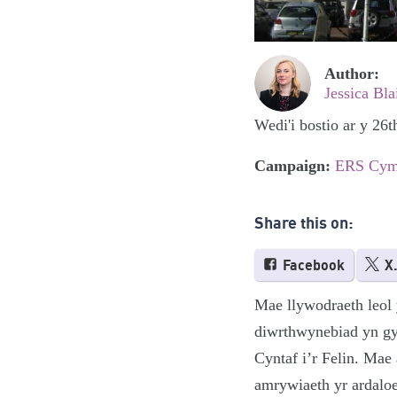
Author:
Jessica Bla
Wedi'i bostio ar y 26
Campaign:
ERS Cym
Share this on:
Facebook
X
Mae llywodraeth leol
diwrthwynebiad yn gy
Cyntaf i’r Felin. Mae
amrywiaeth yr ardalo