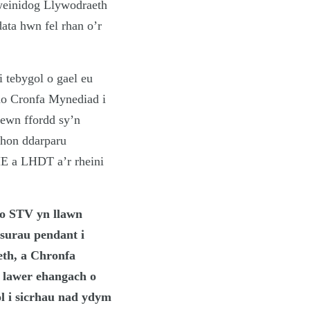
Gweinidog Llywodraeth
ata hwn fel rhan o’r
 tebygol o gael eu
no Cronfa Mynediad i
ewn ffordd sy’n
 hon ddarparu
E a LHDT a’r rheini
no STV yn llawn
surau pendant i
eth, a Chronfa
t lawer ehangach o
l i sicrhau nad ydym