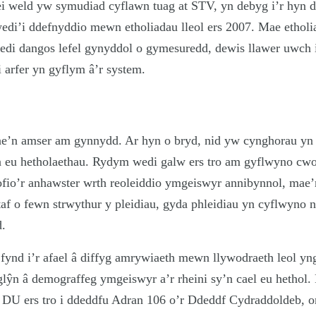
 ei weld yw symudiad cyflawn tuag at STV, yn debyg i’r hyn
di’i ddefnyddio mewn etholiadau lleol ers 2007. Mae etholia
di dangos lefel gynyddol o gymesuredd, dewis llawer uwch i
i arfer yn gyflym â’r system.
e’n amser am gynnydd. Ar hyn o bryd, nid yw cynghorau yn 
n eu hetholaethau. Rydym wedi galw ers tro am gyflwyno c
ofio’r anhawster wrth reoleiddio ymgeiswyr annibynnol, mae’
taf o fewn strwythur y pleidiau, gyda phleidiau yn cyflwyno n
.
i fynd i’r afael â diffyg amrywiaeth mewn llywodraeth leol 
glŷn â demograffeg ymgeiswyr a’r rheini sy’n cael eu hetho
 DU ers tro i ddeddfu Adran 106 o’r Ddeddf Cydraddoldeb, 