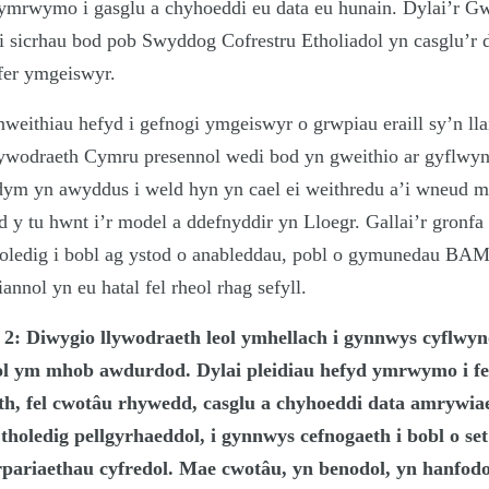
u ymrwymo i gasglu a chyhoeddi eu data eu hunain. Dylai’r 
sicrhau bod pob Swyddog Cofrestru Etholiadol yn casglu’r d
yfer ymgeiswyr.
eithiau hefyd i gefnogi ymgeiswyr o grwpiau eraill sy’n llai
lywodraeth Cymru presennol wedi bod yn gweithio ar gyflwy
ym yn awyddus i weld hyn yn cael ei weithredu a’i wneud m
d y tu hwnt i’r model a ddefnyddir yn Lloegr. Gallai’r gronfa
oledig i bobl ag ystod o anableddau, pobl o gymunedau BAM
annol yn eu hatal fel rheol rhag sefyll.
 2: Diwygio llywodraeth leol ymhellach i gynnwys cyflwy
ol ym mhob awdurdod. Dylai pleidiau hefyd ymrwymo i fe
, fel cwotâu rhywedd, casglu a chyhoeddi data amrywia
oledig pellgyrhaeddol, i gynnwys cefnogaeth i bobl o se
rpariaethau cyfredol. Mae cwotâu, yn benodol, yn hanfodo