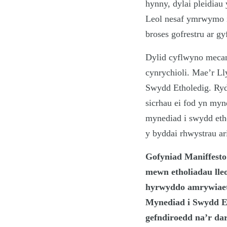
hynny, dylai pleidia
Leol nesaf ymrwymo i 
broses gofrestru ar g
Dylid cyflwyno mecanw
cynrychioli. Mae’r L
Swydd Etholedig. Ryd
sicrhau ei fod yn myn
mynediad i swydd eth
y byddai rhwystrau ari
Gofyniad Maniffesto
mewn etholiadau lle
hyrwyddo amrywiaeth
Mynediad i Swydd Eth
gefndiroedd na’r da