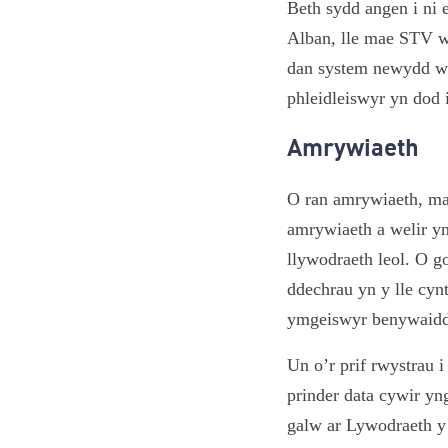
Beth sydd angen i ni
Alban, lle mae STV we
dan system newydd we
phleidleiswyr yn dod 
Amrywiaeth
O ran amrywiaeth, ma
amrywiaeth a welir y
llywodraeth leol. O g
ddechrau yn y lle cyn
ymgeiswyr benywaidd
Un o’r prif rwystrau 
prinder data cywir yn
galw ar Lywodraeth y