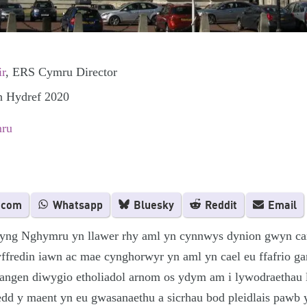
ir
, ERS Cymru Director
th Hydref 2020
ru
.com
Whatsapp
Bluesky
Reddit
Email
 yng Nghymru yn llawer rhy aml yn cynnwys dynion gwyn ca
ffredin iawn ac mae cynghorwyr yn aml yn cael eu ffafrio ga
 angen diwygio etholiadol arnom os ydym am i lywodraethau 
edd y maent yn eu gwasanaethu a sicrhau bod pleidlais pawb 