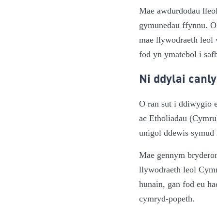
Mae awdurdodau lleol 
gymunedau ffynnu. O s
mae llywodraeth leol
fod yn ymatebol i sa
Ni ddylai canl
O ran sut i ddiwygio
ac Etholiadau (Cymru)
unigol ddewis symud i
Mae gennym bryderon 
llywodraeth leol Cym
hunain, gan fod eu ha
cymryd-popeth.