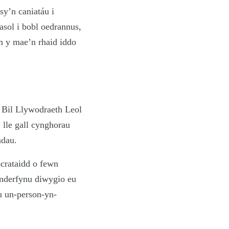
y’n caniatáu i
asol i bobl oedrannus,
m y mae’n rhaid iddo
 Bil Llywodraeth Leol
 lle gall cynghorau
adau.
crataidd o fewn
nderfynu diwygio eu
u un-person-yn-