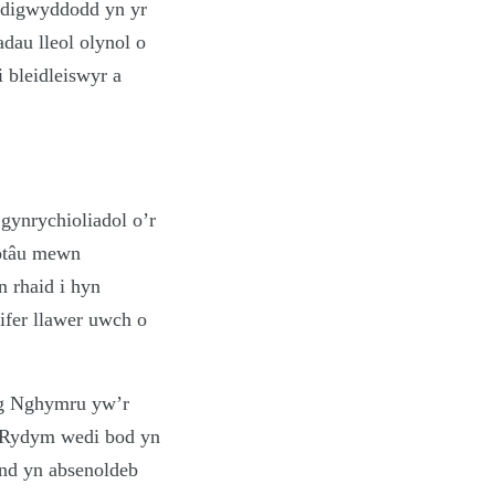
 ddigwyddodd yn yr
dau lleol olynol o
 bleidleiswyr a
gynrychioliadol o’r
wotâu mewn
n rhaid i hyn
ifer llawer uwch o
yng Nghymru yw’r
l. Rydym wedi bod yn
ond yn absenoldeb