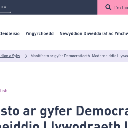
mru
I'm loo
leidleisio
Ymgyrchoedd
Newyddion Diweddaraf ac Ymchw
dion a Sylw
>
Maniffesto ar gyfer Democratiaeth: Moderneiddio Llywo
lish
sto ar gyfer Democra
eiddio Llywodraeth 