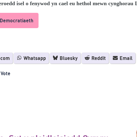
eroedd isel o fenywod yn cael eu hethol mewn cynghorau L
r Democratiaeth
.com
Whatsapp
Bluesky
Reddit
Email
 Vote