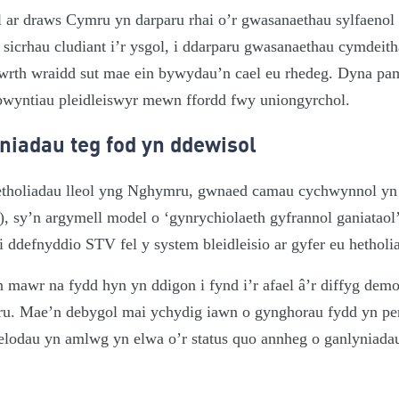
ar draws Cymru yn darparu rhai o’r gwasanaethau sylfaenol s
icrhau cludiant i’r ysgol, i ddarparu gwasanaethau cymdeith
 wrth wraidd sut mae ein bywydau’n cael eu rhedeg. Dyna pa
fbwyntiau pleidleiswyr mewn ffordd fwy uniongyrchol.
yniadau teg fod yn ddewisol
 etholiadau lleol yng Nghymru, gwnaed camau cychwynnol yn
, sy’n argymell model o ‘gynrychiolaeth gyfrannol ganiataol’
 ddefnyddio STV fel y system bleidleisio ar gyfer eu hetholi
mawr na fydd hyn yn ddigon i fynd i’r afael â’r diffyg demo
ru. Mae’n debygol mai ychydig iawn o gynghorau fydd yn pe
elodau yn amlwg yn elwa o’r status quo annheg o ganlyniada